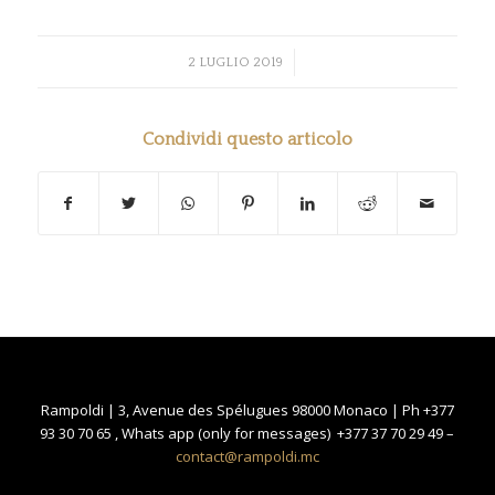
/
2 LUGLIO 2019
Condividi questo articolo
Rampoldi | 3, Avenue des Spélugues 98000 Monaco | Ph +377
93 30 70 65 , Whats app (only for messages) +377 37 70 29 49 –
contact@rampoldi.mc